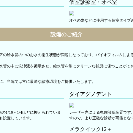
個室診療室・オペ室
。
オペの際などに使用する個室タイプ
設備のご紹介
アの給水管の中のお水の衛生状態が問題になっており、バイオフィルムによ
水管の中に洗浄液を循環させ、給水管を常にクリーンな状態に保つことがで
に、当院では常に最適な診療環境をご提供いたします。
ダイアグノデント
1/10～1/4ほどに抑えられていま
レーザー光による虫歯診断装置です
Tも設置しています。
すので、より正確な診断が可能とな
メラクイック12＋